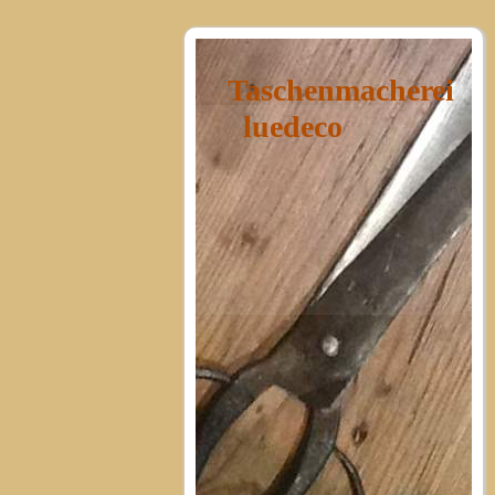
Taschenmacherei
luedeco