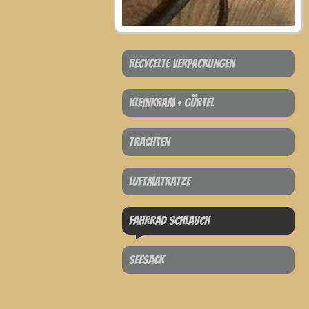
Recycelte Verpackungen
Kleinkram + Gürtel
Trachten
Luftmatratze
Fahrrad schlauch
Seesack