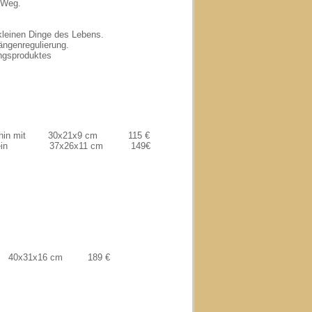
r Weg.
kleinen Dinge des Lebens.
ängenregulierung.
ngsproduktes
hin mit 30x21x9 cm 115 €
rein 37x26x11 cm 149€
 40x31x16 cm 189 €